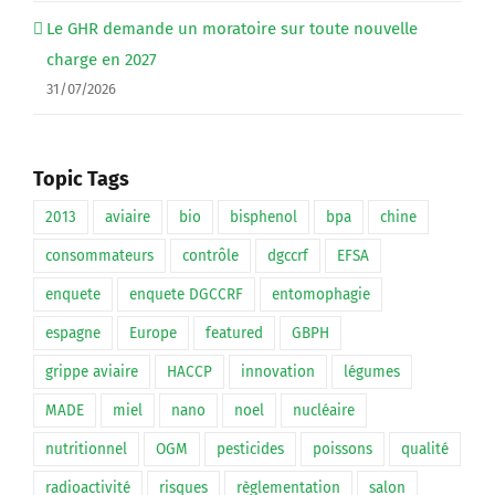
Le GHR demande un moratoire sur toute nouvelle
charge en 2027
31/07/2026
Topic Tags
2013
aviaire
bio
bisphenol
bpa
chine
consommateurs
contrôle
dgccrf
EFSA
enquete
enquete DGCCRF
entomophagie
espagne
Europe
featured
GBPH
grippe aviaire
HACCP
innovation
légumes
MADE
miel
nano
noel
nucléaire
nutritionnel
OGM
pesticides
poissons
qualité
radioactivité
risques
règlementation
salon