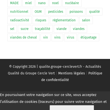
MADE
miel
nano
noel
nucléaire
nutritionnel
OGM
pesticides
poissons
qualité
radioactivité
risques
règlementation
salon
sel
sucre
traçabilité
viande
viandes
viandes de cheval
vin
vins
virus
étiquetage
© Copyright
2026 | qualite.groupe-cerclevert.fr - Actualités
Qualité du Groupe Cercle Vert
|
Mentions légales
|
Politique
de confidentialité
En poursuivant votre navigation sur ce site, vous acceptez
l’utilisation de cookies (traceurs) pour suivre votre navigation et