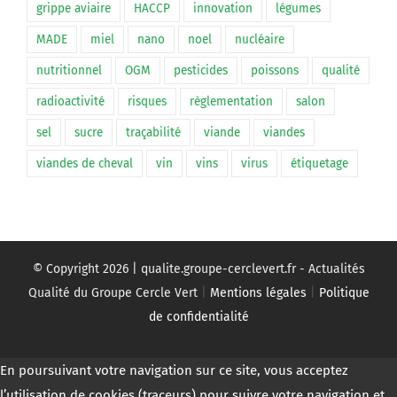
grippe aviaire
HACCP
innovation
légumes
MADE
miel
nano
noel
nucléaire
nutritionnel
OGM
pesticides
poissons
qualité
radioactivité
risques
règlementation
salon
sel
sucre
traçabilité
viande
viandes
viandes de cheval
vin
vins
virus
étiquetage
© Copyright
2026 | qualite.groupe-cerclevert.fr - Actualités
Qualité du Groupe Cercle Vert
|
Mentions légales
|
Politique
de confidentialité
En poursuivant votre navigation sur ce site, vous acceptez
l’utilisation de cookies (traceurs) pour suivre votre navigation et