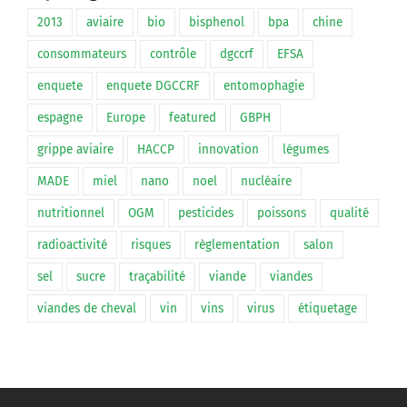
2013
aviaire
bio
bisphenol
bpa
chine
consommateurs
contrôle
dgccrf
EFSA
enquete
enquete DGCCRF
entomophagie
espagne
Europe
featured
GBPH
grippe aviaire
HACCP
innovation
légumes
MADE
miel
nano
noel
nucléaire
nutritionnel
OGM
pesticides
poissons
qualité
radioactivité
risques
règlementation
salon
sel
sucre
traçabilité
viande
viandes
viandes de cheval
vin
vins
virus
étiquetage