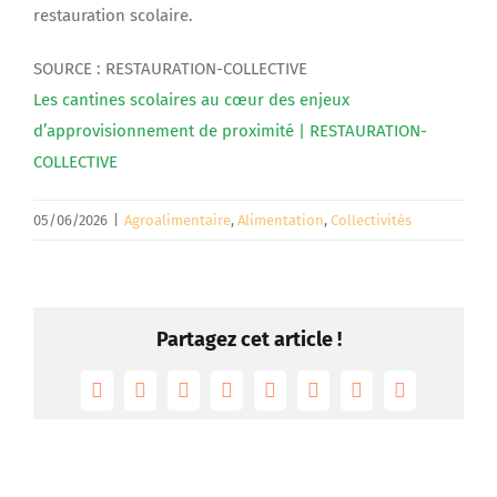
restauration scolaire.
SOURCE : RESTAURATION-COLLECTIVE
Les cantines scolaires au cœur des enjeux
d’approvisionnement de proximité | RESTAURATION-
COLLECTIVE
05/06/2026
|
Agroalimentaire
,
Alimentation
,
Collectivités
Partagez cet article !
Facebook
Twitter
Reddit
LinkedIn
Tumblr
Pinterest
Vk
Email