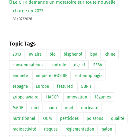
Le GHR demande un moratoire sur toute nouvelle
charge en 2027
31/07/2026
Topic Tags
2013
aviaire
bio
bisphenol
bpa
chine
consommateurs
contrôle
dgccrf
EFSA
enquete
enquete DGCCRF
entomophagie
espagne
Europe
featured
GBPH
grippe aviaire
HACCP
innovation
légumes
MADE
miel
nano
noel
nucléaire
nutritionnel
OGM
pesticides
poissons
qualité
radioactivité
risques
règlementation
salon