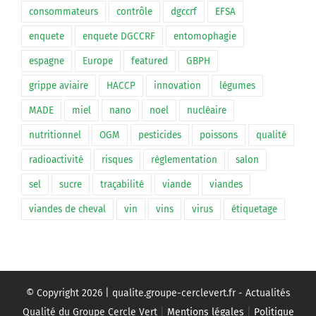
consommateurs
contrôle
dgccrf
EFSA
enquete
enquete DGCCRF
entomophagie
espagne
Europe
featured
GBPH
grippe aviaire
HACCP
innovation
légumes
MADE
miel
nano
noel
nucléaire
nutritionnel
OGM
pesticides
poissons
qualité
radioactivité
risques
règlementation
salon
sel
sucre
traçabilité
viande
viandes
viandes de cheval
vin
vins
virus
étiquetage
© Copyright
2026 | qualite.groupe-cerclevert.fr - Actualités
Qualité du Groupe Cercle Vert
|
Mentions légales
|
Politique