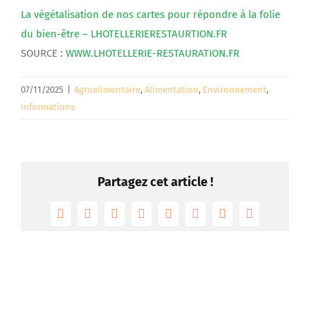
La végétalisation de nos cartes pour répondre à la folie
du bien-être – LHOTELLERIERESTAURTION.FR
SOURCE :
WWW.LHOTELLERIE-RESTAURATION.FR
07/11/2025
|
Agroalimentaire
,
Alimentation
,
Environnement
,
Informations
Partagez cet article !
Facebook
Twitter
Reddit
LinkedIn
Tumblr
Pinterest
Vk
Email