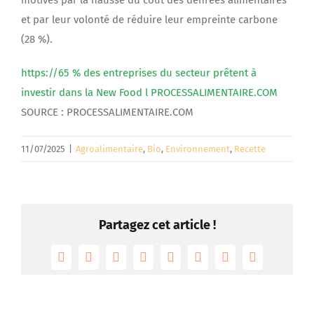
motivés par la hausse du coût des denrées alimentaires
et par leur volonté de réduire leur empreinte carbone
(28 %).
https://65 % des entreprises du secteur prêtent à
investir dans la New Food l PROCESSALIMENTAIRE.COM
SOURCE : PROCESSALIMENTAIRE.COM
11/07/2025
|
Agroalimentaire
,
Bio
,
Environnement
,
Recette
Partagez cet article !
Facebook
Twitter
Reddit
LinkedIn
Tumblr
Pinterest
Vk
Email