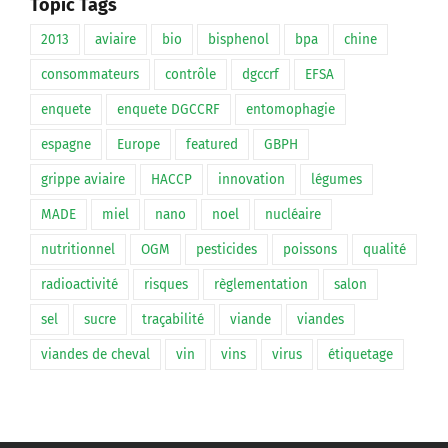
Topic Tags
2013
aviaire
bio
bisphenol
bpa
chine
consommateurs
contrôle
dgccrf
EFSA
enquete
enquete DGCCRF
entomophagie
espagne
Europe
featured
GBPH
grippe aviaire
HACCP
innovation
légumes
MADE
miel
nano
noel
nucléaire
nutritionnel
OGM
pesticides
poissons
qualité
radioactivité
risques
règlementation
salon
sel
sucre
traçabilité
viande
viandes
viandes de cheval
vin
vins
virus
étiquetage