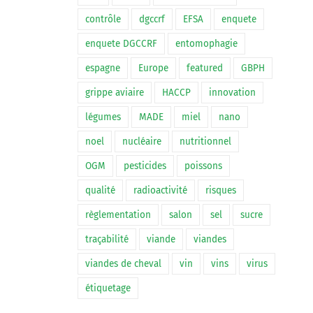
contrôle
dgccrf
EFSA
enquete
enquete DGCCRF
entomophagie
espagne
Europe
featured
GBPH
grippe aviaire
HACCP
innovation
légumes
MADE
miel
nano
noel
nucléaire
nutritionnel
OGM
pesticides
poissons
qualité
radioactivité
risques
règlementation
salon
sel
sucre
traçabilité
viande
viandes
viandes de cheval
vin
vins
virus
étiquetage